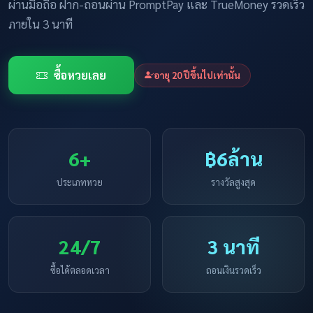
ผ่านมือถือ ฝาก-ถอนผ่าน PromptPay และ TrueMoney รวดเร็ว
ภายใน 3 นาที
ซื้อหวยเลย
อายุ 20 ปีขึ้นไปเท่านั้น
6+
฿6ล้าน
ประเภทหวย
รางวัลสูงสุด
24/7
3 นาที
ซื้อได้ตลอดเวลา
ถอนเงินรวดเร็ว