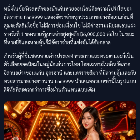
หนึ่งในข้อกังวลหลักของนักเล่นหวยออนไลน์คือความโปร่งใสของ
อัตราจ่าย finn9999 แสดงอัตราจ่ายทุกประเภทอย่างชัดเจนก่อนที่
คุณจะตัดสินใจซื้อ ไม่มีการซ่อนเงื่อนไข ไม่มีค่าธรรมเนียมแอบแฝง
รางวัลที่ 1 ของหวยรัฐบาลจ่ายสูงสุดถึง ฿6,000,000 ต่อใบ ในขณะ
ที่หวยยี่กีและหวยหุ้นก็มีอัตราจ่ายที่แข่งขันได้กับตลาด
สำหรับผู้ที่ชื่นชอบหวยต่างประเทศ หวยลาวและหวยฮานอยก็เป็น
ตัวเลือกยอดนิยมในหมู่นักเล่นชาวไทย โดยเฉพาะในจังหวัดภาค
อีสานอย่างขอนแก่น อุดรธานี และนครราชสีมา ที่มีความคุ้นเคยกับ
หวยลาวมาอย่างยาวนาน finn9999 นำเสนอหวยเหล่านี้ในรูปแบบ
ดิจิทัลที่สะดวกกว่าการซื้อผ่านตัวแทนแบบเดิม