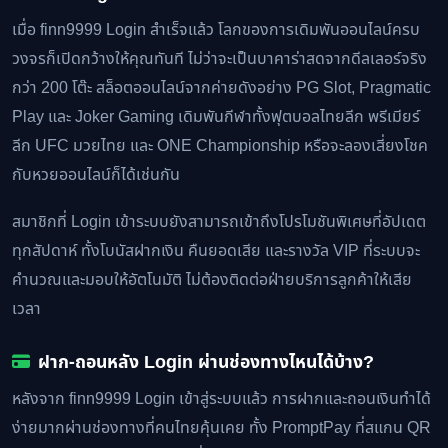
เมื่อ finn9999 Login สำเร็จแล้ว โลกของการเดิมพันออนไลน์ครบ
วงจรก็เปิดกว้างให้คุณทันที ไม่ว่าจะเป็นบาคาร่าสดจากดีลเลอร์จริง
กว่า 200 โต๊ะ สล็อตออนไลน์จากค่ายดังอย่าง PG Slot, Pragmatic
Play และ Joker Gaming เดิมพันกีฬาทั้งฟุตบอลไทยลีก พรีเมียร์
ลีก UFC มวยไทย และ ONE Championship หรือจะลองเสี่ยงโชค
กับหวยออนไลน์ก็ได้เช่นกัน
สมาชิกที่ Login เข้าระบบยังสามารถเข้าถึงโปรโมชันพิเศษที่อัปเดต
ทุกสัปดาห์ ทั้งโบนัสฝากเงิน คืนยอดเสีย และรางวัล VIP ที่ระบบจะ
คำนวณและมอบให้อัตโนมัติ ไม่ต้องติดต่อฝ่ายบริการลูกค้าให้เสีย
เวลา
ฝาก-ถอนหลัง Login ผ่านช่องทางไหนได้บ้าง?
หลังจาก finn9999 Login เข้าสู่ระบบแล้ว การฝากและถอนเงินทำได้
ง่ายมากผ่านช่องทางที่คนไทยคุ้นเคย ทั้ง PromptPay ที่สแกน QR