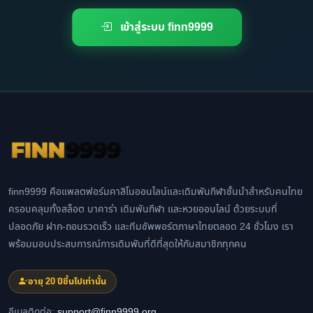
เข้าสู่ระบบ finn9999
finn9999 คือแพลตฟอร์มคาสิโนออนไลน์และเดิมพันกีฬาชั้นนำสำหรับคนไทย
ครอบคลุมทั้งสล็อต บาคาร่า เดิมพันกีฬา และหวยออนไลน์ ด้วยระบบที่
ปลอดภัย ฝาก-ถอนรวดเร็ว และทีมซัพพอร์ตภาษาไทยตลอด 24 ชั่วโมง เรา
พร้อมมอบประสบการณ์การเดิมพันที่ดีที่สุดให้กับสมาชิกทุกคน
อายุ 20 ปีขึ้นไปเท่านั้น
อีเมลติดต่อ:
support@finn9999.org