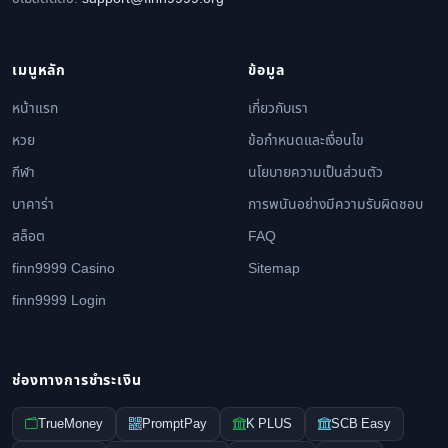
เมนูหลัก
ข้อมูล
หน้าแรก
เกี่ยวกับเรา
หวย
ข้อกำหนดและเงื่อนไข
กีฬา
นโยบายความเป็นส่วนตัว
บาคาร่า
การพนันอย่างมีความรับผิดชอบ
สล็อต
FAQ
finn9999 Casino
Sitemap
finn9999 Login
ช่องทางการชำระเงิน
TrueMoney
PromptPay
K PLUS
SCB Easy