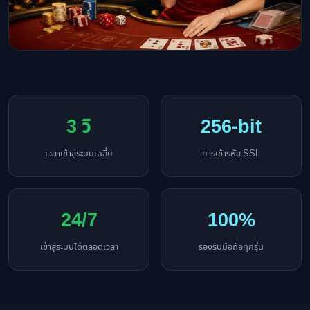
3 วิ
256-bit
เวลาเข้าสู่ระบบเฉลี่ย
การเข้ารหัส SSL
24/7
100%
เข้าสู่ระบบได้ตลอดเวลา
รองรับมือถือทุกรุ่น