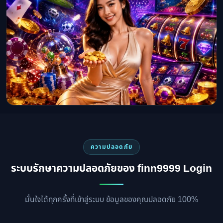
ความปลอดภัย
ระบบรักษาความปลอดภัยของ finn9999 Login
มั่นใจได้ทุกครั้งที่เข้าสู่ระบบ ข้อมูลของคุณปลอดภัย 100%