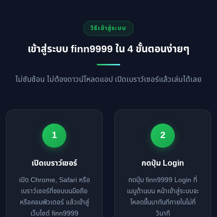
วิธีเข้าสู่ระบบ
เข้าสู่ระบบ finn9999 ใน 4 ขั้นตอนง่ายๆ
ไม่ซับซ้อน ไม่ต้องดาวน์โหลดแอป เปิดเบราว์เซอร์แล้วเล่นได้เลย
1
2
เปิดเบราว์เซอร์
กดปุ่ม Login
เปิด Chrome, Safari หรือ
กดปุ่ม finn9999 Login ที่
เบราว์เซอร์ที่ชอบบนมือถือ
เมนูด้านบน หน้าเข้าสู่ระบบจะ
หรือคอมพิวเตอร์ แล้วเข้าสู่
โหลดขึ้นมาทันทีภายในไม่กี่
เว็บไซต์ finn9999
วินาที