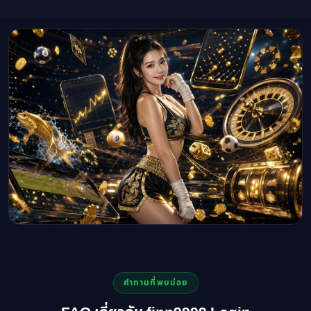
คำถามที่พบบ่อย