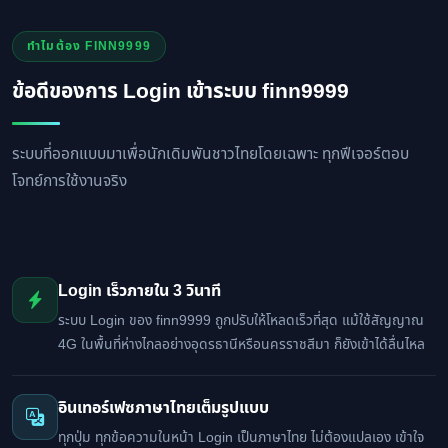
ทำไมต้อง FINN9999
ข้อดีของการ Login เข้าระบบ finn9999
ระบบที่ออกแบบมาเพื่อนักเดิมพันชาวไทยโดยเฉพาะ ทุกฟีเจอร์ตอบ
โจทย์การใช้งานจริง
Login เร็วภายใน 3 วินาที
ระบบ Login ของ finn9999 ถูกปรับให้โหลดเร็วที่สุด แม้ใช้สัญญาณ
4G ในพื้นที่ห่างไกลอย่างอุดรธานีหรือนครราชสีมา ก็ยังเข้าได้ลื่นไหล
อินเทอร์เฟซภาษาไทยเต็มรูปแบบ
ทุกปุ่ม ทุกข้อความในหน้า Login เป็นภาษาไทย ไม่ต้องแปลเอง เข้าใจ