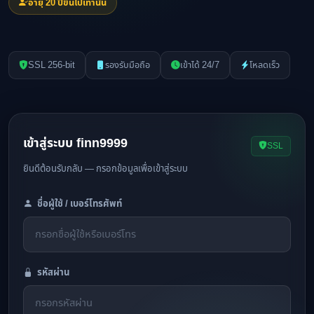
อายุ 20 ปีขึ้นไปเท่านั้น
SSL 256-bit
รองรับมือถือ
เข้าได้ 24/7
โหลดเร็ว
เข้าสู่ระบบ finn9999
SSL
ยินดีต้อนรับกลับ — กรอกข้อมูลเพื่อเข้าสู่ระบบ
ชื่อผู้ใช้ / เบอร์โทรศัพท์
รหัสผ่าน