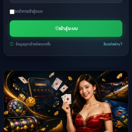
จดจำการเข้าสู่ระบบ
เข้าสู่ระบบ
ข้อมูลถูกเข้ารหัสทุกครั้ง
ลืมรหัสผ่าน?