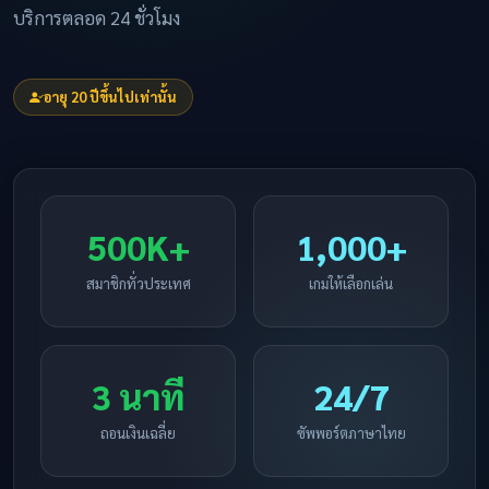
บริการตลอด 24 ชั่วโมง
อายุ 20 ปีขึ้นไปเท่านั้น
500K+
1,000+
สมาชิกทั่วประเทศ
เกมให้เลือกเล่น
3 นาที
24/7
ถอนเงินเฉลี่ย
ซัพพอร์ตภาษาไทย