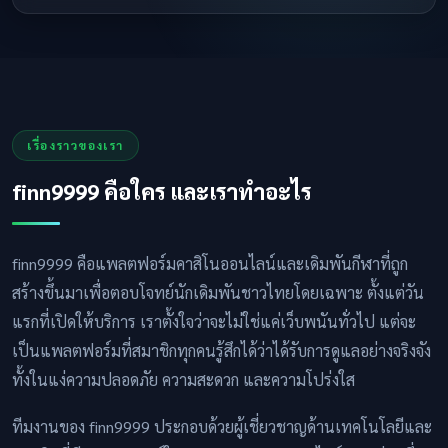
เรื่องราวของเรา
finn9999 คือใคร และเราทำอะไร
finn9999 คือแพลตฟอร์มคาสิโนออนไลน์และเดิมพันกีฬาที่ถูก
สร้างขึ้นมาเพื่อตอบโจทย์นักเดิมพันชาวไทยโดยเฉพาะ ตั้งแต่วัน
แรกที่เปิดให้บริการ เราตั้งใจว่าจะไม่ใช่แค่เว็บพนันทั่วไป แต่จะ
เป็นแพลตฟอร์มที่สมาชิกทุกคนรู้สึกได้ว่าได้รับการดูแลอย่างจริงจัง
ทั้งในแง่ความปลอดภัย ความสะดวก และความโปร่งใส
ทีมงานของ finn9999 ประกอบด้วยผู้เชี่ยวชาญด้านเทคโนโลยีและ