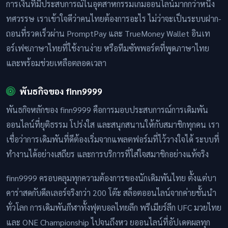
การเงินที่มีประสบการณ์ในอุตสาหกรรมเกมออนไลน์มากกว่าหนึ่ง
ทศวรรษ เราเข้าใจดีว่าคนไทยต้องการอะไร ไม่ว่าจะเป็นระบบฝาก-
ถอนที่รวดเร็วผ่าน PromptPay และ TrueMoney Wallet อินเท
อร์เฟซภาษาไทยที่ใช้งานง่าย หรือทีมซัพพอร์ตที่พูดภาษาไทย
และพร้อมช่วยเหลือตลอดเวลา
พันธกิจของ finn9999
พันธกิจหลักของ finn9999 คือการมอบประสบการณ์การเดิมพัน
ออนไลน์ที่ยุติธรรม โปร่งใส และสนุกสนานให้กับสมาชิกทุกคน เรา
เชื่อว่าการเดิมพันที่ดีต้องเริ่มจากแพลตฟอร์มที่ไว้วางใจได้ ระบบที่
ทำงานได้อย่างเสถียร และการบริการที่ใส่ใจสมาชิกอย่างแท้จริง
finn9999 ครอบคลุมทุกความต้องการของนักเดิมพันไทย ตั้งแต่บา
คาร่าสดกับดีลเลอร์จริงกว่า 200 โต๊ะ สล็อตออนไลน์จากค่ายชั้นนำ
ทั่วโลก การเดิมพันกีฬาทั้งฟุตบอลไทยลีก พรีเมียร์ลีก UFC มวยไทย
และ ONE Championship ไปจนถึงหว ยออนไลน์ที่อัปเดตผลทุก