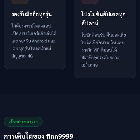
รองรับมือถือทุกรุ่น
โปรโมชันอัปเดตทุก
สัปดาห์
ไม่ต้องดาวน์โหลดแอป
เปิดเบราว์เซอร์แล้วเล่นได้
โบนัสต้อนรับ คืนยอดเสีย
เลย รองรับ Android และ
โบนัสเช็คอินรายวัน และ
iOS ทุกรุ่น โหลดเร็วแม้
รางวัล VIP ที่มอบให้
สัญญาณ 4G
สมาชิกทุกระดับอย่าง
สม่ำเสมอ
เส้นทางของเรา
การเติบโตของ finn9999