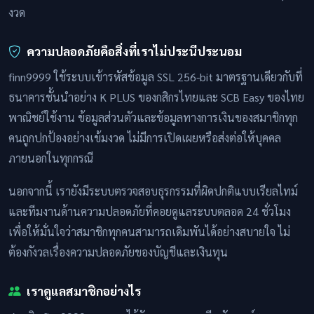
งวด
ความปลอดภัยคือสิ่งที่เราไม่ประนีประนอม
finn9999 ใช้ระบบเข้ารหัสข้อมูล SSL 256-bit มาตรฐานเดียวกับที่
ธนาคารชั้นนำอย่าง K PLUS ของกสิกรไทยและ SCB Easy ของไทย
พาณิชย์ใช้งาน ข้อมูลส่วนตัวและข้อมูลทางการเงินของสมาชิกทุก
คนถูกปกป้องอย่างเข้มงวด ไม่มีการเปิดเผยหรือส่งต่อให้บุคคล
ภายนอกในทุกกรณี
นอกจากนี้ เรายังมีระบบตรวจสอบธุรกรรมที่ผิดปกติแบบเรียลไทม์
และทีมงานด้านความปลอดภัยที่คอยดูแลระบบตลอด 24 ชั่วโมง
เพื่อให้มั่นใจว่าสมาชิกทุกคนสามารถเดิมพันได้อย่างสบายใจ ไม่
ต้องกังวลเรื่องความปลอดภัยของบัญชีและเงินทุน
เราดูแลสมาชิกอย่างไร