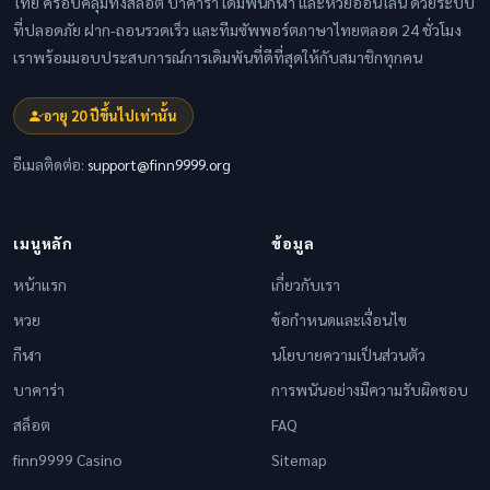
ไทย ครอบคลุมทั้งสล็อต บาคาร่า เดิมพันกีฬา และหวยออนไลน์ ด้วยระบบ
ที่ปลอดภัย ฝาก-ถอนรวดเร็ว และทีมซัพพอร์ตภาษาไทยตลอด 24 ชั่วโมง
เราพร้อมมอบประสบการณ์การเดิมพันที่ดีที่สุดให้กับสมาชิกทุกคน
อายุ 20 ปีขึ้นไปเท่านั้น
อีเมลติดต่อ:
support@finn9999.org
เมนูหลัก
ข้อมูล
หน้าแรก
เกี่ยวกับเรา
หวย
ข้อกำหนดและเงื่อนไข
กีฬา
นโยบายความเป็นส่วนตัว
บาคาร่า
การพนันอย่างมีความรับผิดชอบ
สล็อต
FAQ
finn9999 Casino
Sitemap