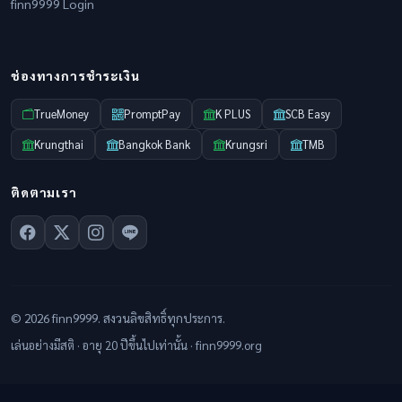
finn9999 Login
ช่องทางการชำระเงิน
TrueMoney
PromptPay
K PLUS
SCB Easy
Krungthai
Bangkok Bank
Krungsri
TMB
ติดตามเรา
© 2026 finn9999. สงวนลิขสิทธิ์ทุกประการ.
เล่นอย่างมีสติ · อายุ 20 ปีขึ้นไปเท่านั้น · finn9999.org