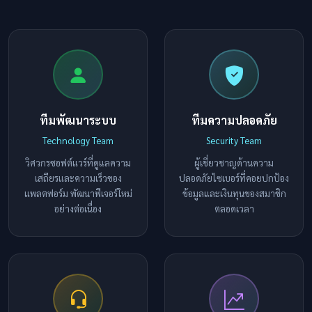
ทีมพัฒนาระบบ
ทีมความปลอดภัย
Technology Team
Security Team
วิศวกรซอฟต์แวร์ที่ดูแลความ
ผู้เชี่ยวชาญด้านความ
เสถียรและความเร็วของ
ปลอดภัยไซเบอร์ที่คอยปกป้อง
แพลตฟอร์ม พัฒนาฟีเจอร์ใหม่
ข้อมูลและเงินทุนของสมาชิก
อย่างต่อเนื่อง
ตลอดเวลา